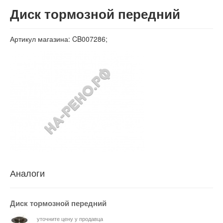
Вход
Диск тормозной передний
Артикул магазина: CB007286;
Аналоги
Диск тормозной передний
уточните цену у продавца