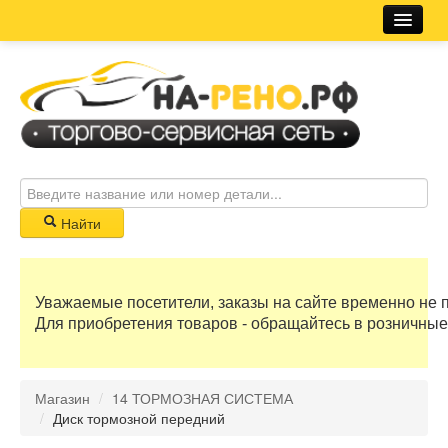
Магазин
Новости
Розничная сеть
Автосервис
Найти
Корзина
Уважаемые посетители, заказы на сайте временно не 
0 руб
Для приобретения товаров - обращайтесь в розничные
Бонусные баллы
Магазин
/
14 ТОРМОЗНАЯ СИСТЕМА
Регистрация
/
Диск тормозной передний