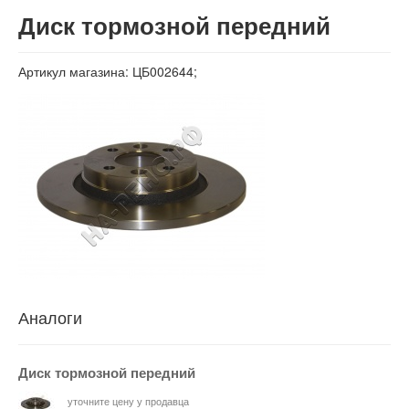
Вход
Диск тормозной передний
Артикул магазина: ЦБ002644;
Аналоги
Диск тормозной передний
уточните цену у продавца