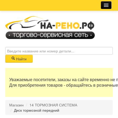
Магазин
Новости
Розничная сеть
Автосервис
Найти
Корзина
Уважаемые посетители, заказы на сайте временно не 
0 руб
Для приобретения товаров - обращайтесь в розничные
Бонусные баллы
Магазин
/
14 ТОРМОЗНАЯ СИСТЕМА
Регистрация
/
Диск тормозной передний