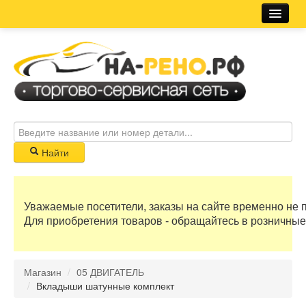
Магазин
Новости
Розничная сеть
Автосервис
Найти
Корзина
Уважаемые посетители, заказы на сайте временно не 
0 руб
Для приобретения товаров - обращайтесь в розничные
Бонусные баллы
Магазин
/
05 ДВИГАТЕЛЬ
Регистрация
/
Вкладыши шатунные комплект