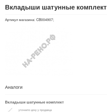
Вход
Вкладыши шатунные комплект
Артикул магазина: CB004907;
Аналоги
Вкладыши шатунные комплект
уточните цену у продавца