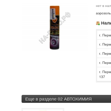
нет в на
аэрозоль
Нали
г. Перм
г. Перм
г. Перм
г. Перм
г. Пер
137
Еще в разделе 02 АВТОХИМИЯ