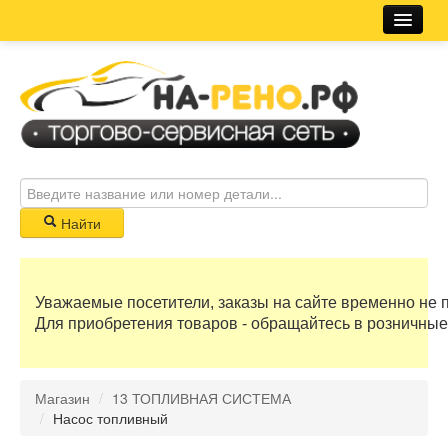
Магазин
Новости
Розничная сеть
Автосервис
Найти
Корзина
Уважаемые посетители, заказы на сайте временно не 
0 руб
Для приобретения товаров - обращайтесь в розничные
Бонусные баллы
Магазин
/
13 ТОПЛИВНАЯ СИСТЕМА
Регистрация
/
Насос топливный