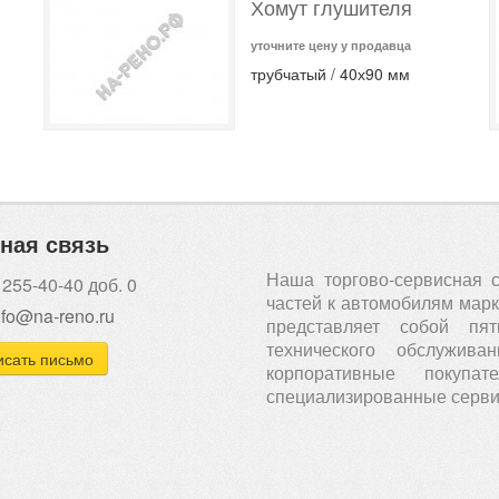
Хомут глушителя
уточните цену у продавца
трубчатый / 40х90 мм
ная связь
Наша торгово-сервисная 
 255-40-40 доб. 0
частей к автомобилям марки
nfo@na-reno.ru
представляет собой пя
технического обслужи
сать письмо
корпоративные покуп
специализированные серви