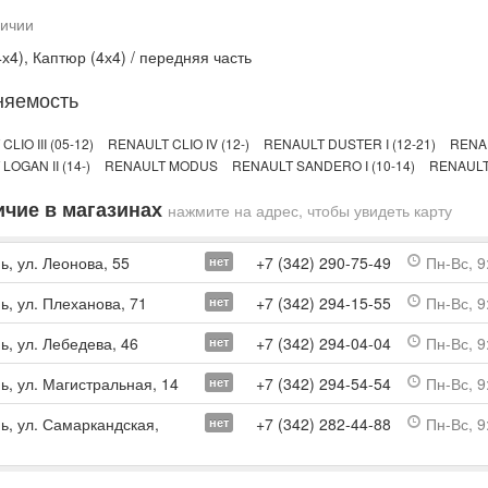
личии
4х4), Каптюр (4х4) / передняя часть
няемость
LIO III (05-12)
RENAULT CLIO IV (12-)
RENAULT DUSTER I (12-21)
RENAU
LOGAN II (14-)
RENAULT MODUS
RENAULT SANDERO I (10-14)
RENAULT 
чие в магазинах
нажмите на адрес, чтобы увидеть карту
ь, ул. Леонова, 55
+7 (342) 290-75-49
Пн-Вс, 9
нет
ь, ул. Плеханова, 71
+7 (342) 294-15-55
Пн-Вс, 9
нет
ь, ул. Лебедева, 46
+7 (342) 294-04-04
Пн-Вс, 9
нет
ь, ул. Магистральная, 14
+7 (342) 294-54-54
Пн-Вс, 9
нет
мь, ул. Самаркандская,
+7 (342) 282-44-88
Пн-Вс, 9
нет