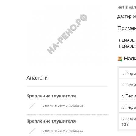
нет в на
Дастер (
Приме
RENAULT C
RENAULT 
Нали
г. Перм
Аналоги
г. Перм
Крепление глушителя
г. Перм
уточните цену у продавца
г. Перм
г. Пер
Крепление глушителя
137
уточните цену у продавца