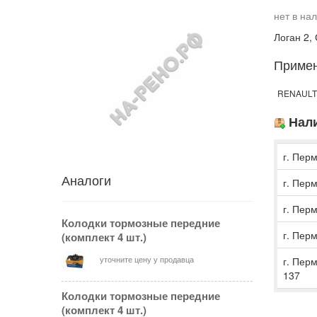
нет в на
Логан 2, 
Приме
RENAULT C
Нали
г. Перм
Аналоги
г. Перм
г. Перм
Колодки тормозные передние
г. Перм
(комплект 4 шт.)
уточните цену у продавца
г. Пер
137
Колодки тормозные передние
(комплект 4 шт.)