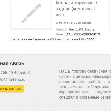
Колодки тормозные
о
задние (комплект 4
шт.)
уточните цену у продавца
Клио 3 (без ESP), Веста,
Ноут E11E 2005-2009-2013
/ барабанные / диаметр 208 мм / система Lockheed
ная связь
Наша торгово-сервисная 
 255-40-40 доб. 0
частей к автомобилям марки
nfo@na-reno.ru
представляет собой пя
технического обслужи
сать письмо
корпоративные покуп
специализированные серви