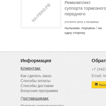
Ремкомплект
суппорта тормозног
переднего
уточните цену у продавца
пыльники, поршень / на
одну сторону
Информация
Обрат
Клиентам:
+7 (342)
Как сделать заказ
Email:
i
Способы оплаты
Напи
Способы доставки
Бонусная программа
П
оставщикам:
Условия сотрудничества