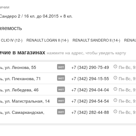
личии
Сандеро 2 / 16 кл. до 04.2015 + 8 кл.
няемость
LIO IV (12-)
RENAULT LOGAN II (14-)
RENAULT SANDERO II (14-)
RENAUL
чие в магазинах
нажмите на адрес, чтобы увидеть карту
ь, ул. Леонова, 55
+7 (342) 290-75-49
Пн-Вс, 9
нет
ь, ул. Плеханова, 71
+7 (342) 294-15-55
Пн-Вс, 9
нет
ь, ул. Лебедева, 46
+7 (342) 294-04-04
Пн-Вс, 9
нет
ь, ул. Магистральная, 14
+7 (342) 294-54-54
Пн-Вс, 9
нет
мь, ул. Самаркандская,
+7 (342) 282-44-88
Пн-Вс, 9
нет