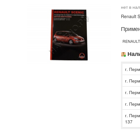
нет в на
Renault S
Приме
RENAULT 
Нали
г. Перм
г. Перм
г. Перм
г. Перм
г. Пер
137