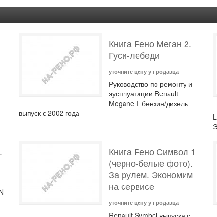
Книга Рено Меган 2.
Гуси-лебеди
уточните цену у продавца
Руководство по ремонту и
эусплуатации Renault
Megane II бензин/дизель
выпуск с 2002 года
L
Э
.
Книга Рено Символ 1
(черно-белые фото).
За рулем. Экономим
на сервисе
AN
уточните цену у продавца
Renault Symbol выпуска с