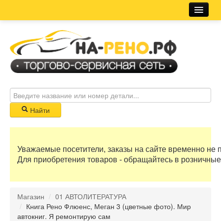
Магазин
Новости
Розничная сеть
Автосервис
Найти
Корзина
Уважаемые посетители, заказы на сайте временно не 
0 руб
Для приобретения товаров - обращайтесь в розничные
Бонусные баллы
Магазин
/
01 АВТОЛИТЕРАТУРА
Регистрация
/
Книга Рено Флюенс, Меган 3 (цветные фото). Мир
автокниг. Я ремонтирую сам