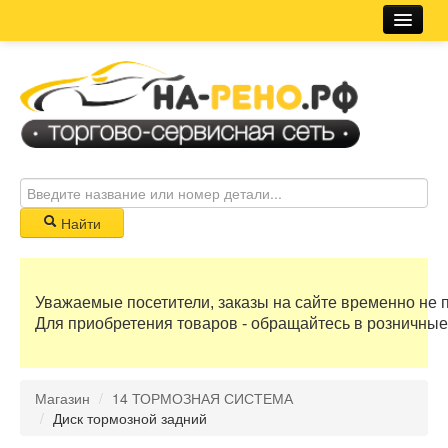
Магазин
Новости
Розничная сеть
Автосервис
Найти
Корзина
Уважаемые посетители, заказы на сайте временно не 
0 руб
Для приобретения товаров - обращайтесь в розничные
Бонусные баллы
Магазин
/
14 ТОРМОЗНАЯ СИСТЕМА
Регистрация
/
Диск тормозной задний