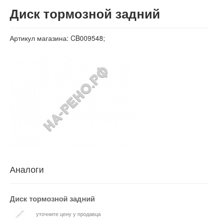
Вход
Диск тормозной задний
Артикул магазина: CB009548;
Аналоги
Диск тормозной задний
уточните цену у продавца