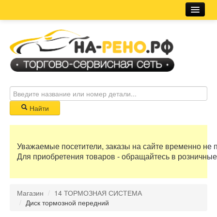
Магазин
Новости
Розничная сеть
Автосервис
Найти
Корзина
Уважаемые посетители, заказы на сайте временно не 
0 руб
Для приобретения товаров - обращайтесь в розничные
Бонусные баллы
Магазин
/
14 ТОРМОЗНАЯ СИСТЕМА
Регистрация
/
Диск тормозной передний