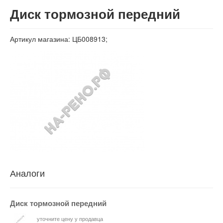
Вход
Диск тормозной передний
Артикул магазина: ЦБ008913;
Аналоги
Диск тормозной передний
уточните цену у продавца