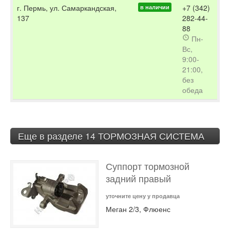
г. Пермь, ул. Самаркандская,
+7 (342)
в наличии
137
282-44-
88
Пн-
Вс,
9:00-
21:00,
без
обеда
Еще в разделе 14 ТОРМОЗНАЯ СИСТЕМА
Суппорт тормозной
задний правый
уточните цену у продавца
Меган 2/3, Флюенс