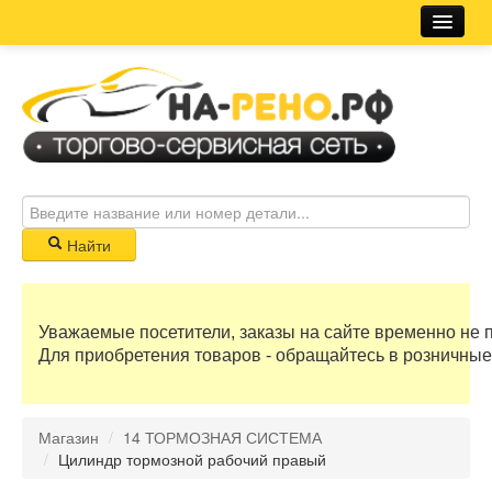
Магазин
Новости
Розничная сеть
Автосервис
Найти
Корзина
Уважаемые посетители, заказы на сайте временно не 
0 руб
Для приобретения товаров - обращайтесь в розничные
Бонусные баллы
Магазин
/
14 ТОРМОЗНАЯ СИСТЕМА
Регистрация
/
Цилиндр тормозной рабочий правый