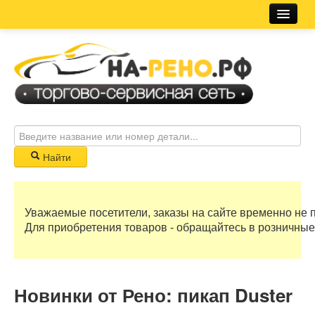
Магазин
Новости
Розничная сеть
Автосервис
Найти
Корзина
Уважаемые посетители, заказы на сайте временно не 
0 руб
Для приобретения товаров - обращайтесь в розничные
Бонусные баллы
Новинки от Рено: пикап Duster
Регистрация